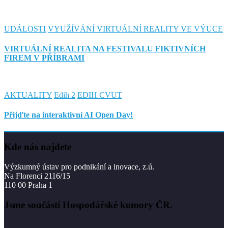
UDÁLOSTI
VYUŽÍVÁNÍ VIRTUÁLNÍ REALITY VE VÝUCE
VIRTUÁLNÍ REALITA NA FESTIVALU FIKTIVNÍCH
FIREM V PŘÍBRAMI
AKTUALITY
Edih 2
EDIH CVUT
Přijďte na interaktivní AI Open Day!
Kde nás najdete
Výzkumný ústav pro podnikání a inovace, z.ú.
Na Florenci 2116/15
110 00 Praha 1
Jsme součástí Hospodářské komory ČR.