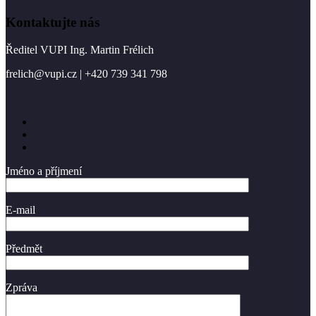
Kontaktujte nás
Ředitel VUPI Ing. Martin Frélich
frelich@vupi.cz | +420 739 341 798
Jméno a příjmení
E-mail
Předmět
Zpráva