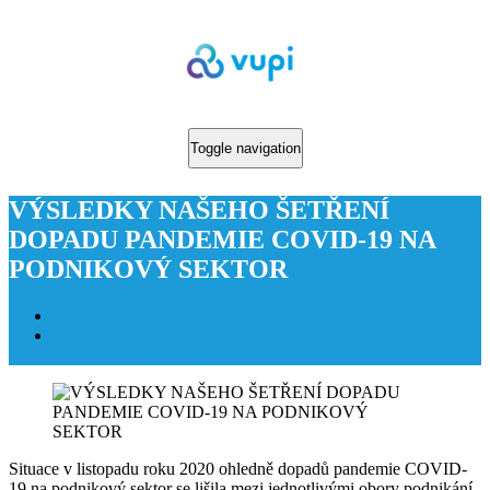
Toggle navigation
VÝSLEDKY NAŠEHO ŠETŘENÍ
DOPADU PANDEMIE COVID-19 NA
PODNIKOVÝ SEKTOR
Home
VÝSLEDKY NAŠEHO ŠETŘENÍ DOPADU PANDEMIE
COVID-19 NA PODNIKOVÝ SEKTOR
Situace v listopadu roku 2020 ohledně dopadů pandemie COVID-
19 na podnikový sektor se lišila mezi jednotlivými obory podnikání.