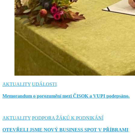
AKTUALITY
UDÁLOSTI
Memorandum o porozumění mezi ČISOK a VUPI podepsáno.
AKTUALITY
PODPORA ŽÁKŮ K PODNIKÁNÍ
OTEVŘELI JSME NOVÝ BUSINESS SPOT V PŘÍBRAMI