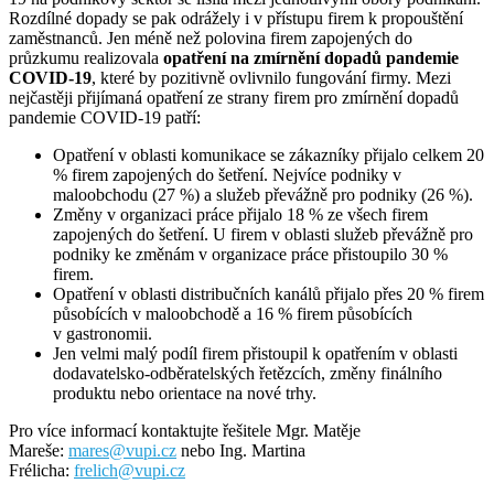
Rozdílné dopady se pak odrážely i v přístupu firem k propouštění
zaměstnanců. Jen méně než polovina firem zapojených do
průzkumu realizovala
opatření na zmírnění dopadů pandemie
COVID-19
, které by pozitivně ovlivnilo fungování firmy. Mezi
nejčastěji přijímaná opatření ze strany firem pro zmírnění dopadů
pandemie COVID-19 patří:
Opatření v oblasti komunikace se zákazníky přijalo celkem 20
% firem zapojených do šetření. Nejvíce podniky v
maloobchodu (27 %) a služeb převážně pro podniky (26 %).
Změny v organizaci práce přijalo 18 % ze všech firem
zapojených do šetření. U firem v oblasti služeb převážně pro
podniky ke změnám v organizace práce přistoupilo 30 %
firem.
Opatření v oblasti distribučních kanálů přijalo přes 20 % firem
působících v maloobchodě a 16 % firem působících
v gastronomii.
Jen velmi malý podíl firem přistoupil k opatřením v oblasti
dodavatelsko-odběratelských řetězcích, změny finálního
produktu nebo orientace na nové trhy.
Pro více informací kontaktujte řešitele Mgr. Matěje
Mareše:
mares@vupi.cz
nebo Ing. Martina
Frélicha:
frelich@vupi.cz