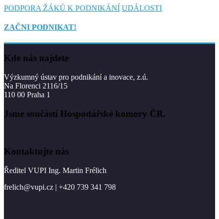
PODPORA ŽÁKŮ K PODNIKÁNÍ
UDÁLOSTI
ZAČNI PODNIKAT!
Kde nás najdete
Výzkumný ústav pro podnikání a inovace, z.ú.
Na Florenci 2116/15
110 00 Praha 1
Jsme součástí Hospodářské komory ČR.
Kontaktujte nás
Ředitel VUPI Ing. Martin Frélich
frelich@vupi.cz | +420 739 341 798