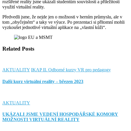
rozšířené reality jsme ukázali studentům souvislosti a příležitosti
využití virtuální reality.
Předvedli jsme, že nejde jen o možnosti v herním průmyslu, ale v
tom „obyčejném“ a taky ve výuce. Po prezentaci si přítomní mohli
vyzkoušet jednotlivé virtuální aplikace na „vlastní kůži“.
Related Posts
AKTUALITY
IKAP II. Odborné kurzy VR pro pedagogy
Další kurz virtuální reality – březen 2023
AKTUALITY
UKÁZALI JSME VEDENÍ HOSPODÁŘSKÉ KOMORY
MOŽNOSTI VIRTUÁLNÍ REALITY