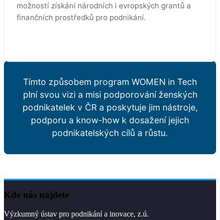
možností získání národních i evropských grantů a
finančních prostředků pro podnikání.
Tímto způsobem program WOMEN in Tech
plní svou vizi a misi podporování ženských
podnikatelek v ČR a poskytuje jim nástroje,
podporu a know-how k dosažení jejich
podnikatelských cílů a růstu.
Kde nás najdete
Výzkumný ústav pro podnikání a inovace, z.ú.