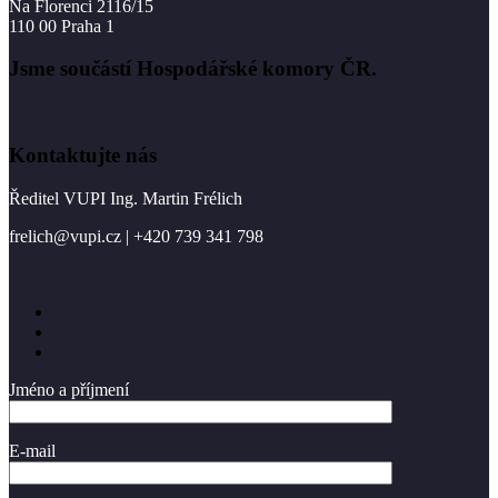
Na Florenci 2116/15
110 00 Praha 1
Jsme součástí Hospodářské komory ČR.
Kontaktujte nás
Ředitel VUPI Ing. Martin Frélich
frelich@vupi.cz | +420 739 341 798
Jméno a příjmení
E-mail