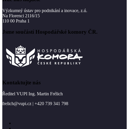
Výzkumný ústav pro podnikání a inovace, z.ú.
Na Florenci 2116/15
110 00 Praha 1
Jsme součástí Hospodářské komory ČR.
Kontaktujte nás
Ředitel VUPI Ing. Martin Frélich
frelich@vupi.cz | +420 739 341 798