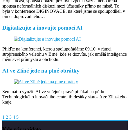
Hojná účast, spousta dotazů, pozitivní zpětná vazba nebo třeba
spousta neformálních diskuzí mezi účastníky přímo na místě. To
byla v konference DIGINOVACE, na které jsme se spolupodíleli v
rámci doprovodného…
Digitalizujte a inovujte pomocí AI
Přijďte na konferenci, kterou spolupořádáme 09.10. v rámci
strojírenského veletrhu v Brně, kde se dozvíte, jak umělá inteligence
mění svět průmyslu a obchodu.
AI ve Zlíně jede na plné obrátky
Seminář o využití AI ve veřejné správě přilákal na půdu
Technologického inovačního centra tři desítky starostů ze Zlínského
kraje.
1
2
3
4
5
Kde nás najdete