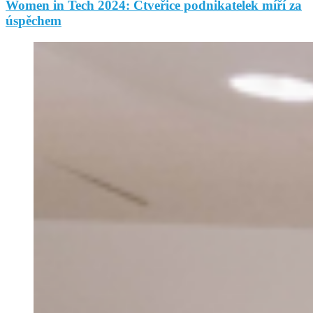
Women in Tech 2024: Čtveřice podnikatelek míří za
úspěchem